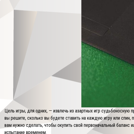
Цель игры, для одних, — извлечь из азартных игр судьбоносную п
вы решите, сколько вы будете ставить на каждую игру или спин, 
вам нужно сделать, чтобы окупить свой первоначальный баланс ил
испытание временем.