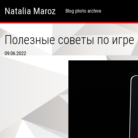
Skip
Skip to content
Natalia Maroz
to
Blog photo archive
content
Полезные советы по игре 
09.06.2022