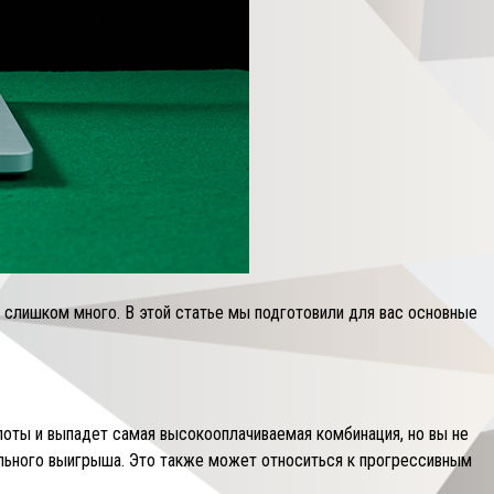
ь слишком много. В этой статье мы подготовили для вас основные
слоты и выпадет самая высокооплачиваемая комбинация, но вы не
ального выигрыша. Это также может относиться к прогрессивным