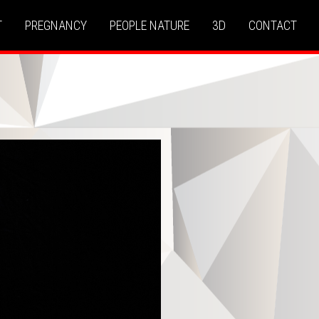
T
PREGNANCY
PEOPLE NATURE
3D
CONTACT