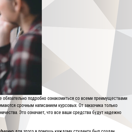
те обязательно подробно ознакомиться со всеми преимуществами
нимаются срочным написанием курсовых. От заказчика только
ничества. Это означает, что все ваши средства будут надежно
 Именно для этого в помощь каждому студенту был создан