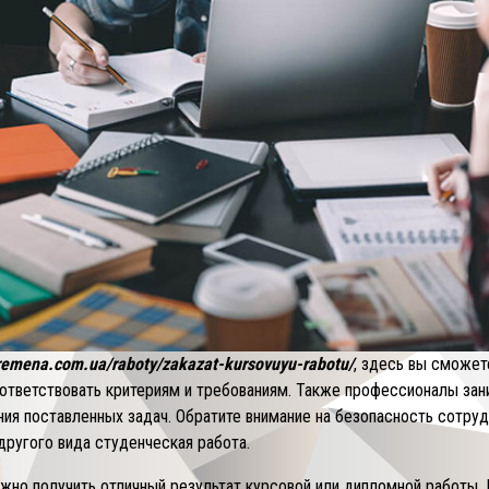
eremena.com.ua/raboty/zakazat-kursovuyu-rabotu/
, здесь вы сможе
соответствовать критериям и требованиям. Также профессионалы за
ния поставленных задач. Обратите внимание на безопасность сотруд
 другого вида студенческая работа.
жно получить отличный результат курсовой или дипломной работы.